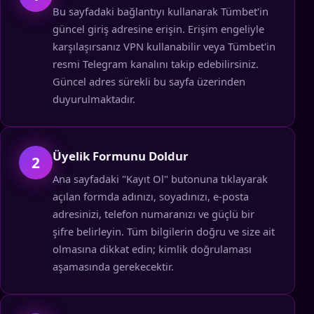
Bu sayfadaki bağlantıyı kullanarak Tümbet'in
güncel giriş adresine erişin. Erişim engeliyle
karşılaşırsanız VPN kullanabilir veya Tümbet'in
resmi Telegram kanalını takip edebilirsiniz.
Güncel adres sürekli bu sayfa üzerinden
duyurulmaktadır.
Üyelik Formunu Doldur
2
Ana sayfadaki "Kayıt Ol" butonuna tıklayarak
açılan formda adınızı, soyadınızı, e-posta
adresinizi, telefon numaranızı ve güçlü bir
şifre belirleyin. Tüm bilgilerin doğru ve size ait
olmasına dikkat edin; kimlik doğrulaması
aşamasında gerekecektir.