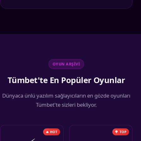
OYUN ARŞIVI
Tümbet'te En Popüler Oyunlar
Dünyaca ünlü yazılım sağlayıcıların en gözde oyunları
Tümbet'te sizleri bekliyor.
🔥 HOT
🍭 TOP