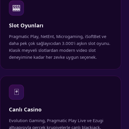
🎰
Slot Oyunları
Pragmatic Play, NetEnt, Microgaming, iSoftBet ve
daha pek çok sağlayıcıdan 3.000'i aşkın slot oyunu.
Klasik meyveli slotlardan modern video slot
deneyimine kadar her zevke uygun seçenek.
🃏
Canlı Casino
Evolution Gaming, Pragmatic Play Live ve Ezugi
altyapısıyla gerçek krupiyelerle canlı blackjack,