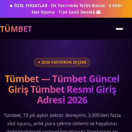
🔥 ÖZEL FIRSATLAR · İlk Yatırımda %100 Bonus · 3.000+
Slot Oyunu · 7/24 Canlı Destek 🎰
TÜMBET
⭐ 2026 EDITÖRÜN SEÇIMI
Tümbet — Tümbet Güncel
Giriş Tümbet Resmi Giriş
Adresi 2026
Tümbet, 10 yılı aşkın sektör deneyimi, 3.000'den fazla
slot oyunu, anlık para çekme sistemi ve hayatınızı
değiştirebilecek jackpot fırsatlarıyla Türkiye'nin en