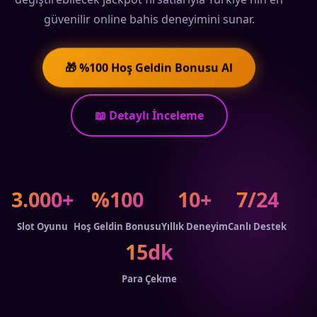
güvenilir online bahis deneyimini sunar.
🎁 %100 Hoş Geldin Bonusu Al
📖 Detaylı İnceleme
3.000+
%100
10+
7/24
Slot Oyunu
Hoş Geldin Bonusu
Yıllık Deneyim
Canlı Destek
15dk
Para Çekme