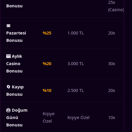
25x
Bonusu
(Casino)
📅
Pazartesi
%25
1.000 TL
20x
Bonusu
🎰 Aylık
Casino
%20
3.000 TL
30x
Bonusu
🔄 Kayıp
%10
2.500 TL
20x
Bonusu
🎂 Doğum
Kişiye
Günü
Kişiye Özel
10x
Özel
Bonusu