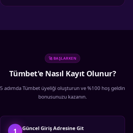
🚀 BAŞLARKEN
Tümbet'e Nasıl Kayıt Olunur?
5 adımda Tümbet üyeliği oluşturun ve %100 hoş geldin
bonusunuzu kazanın.
Güncel Giriş Adresine Git
1