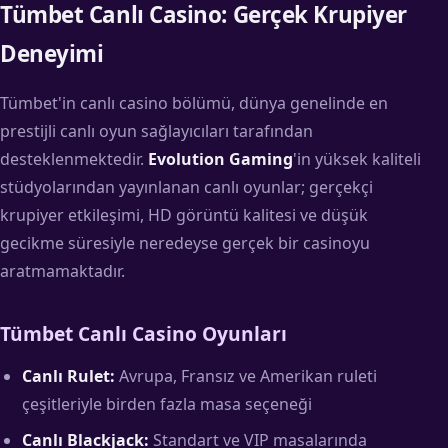
Tümbet Canlı Casino: Gerçek Krupiyer
Deneyimi
Tümbet'in canlı casino bölümü, dünya genelinde en
prestijli canlı oyun sağlayıcıları tarafından
desteklenmektedir.
Evolution Gaming
'in yüksek kaliteli
stüdyolarından yayınlanan canlı oyunlar; gerçekçi
krupiyer etkileşimi, HD görüntü kalitesi ve düşük
gecikme süresiyle neredeyse gerçek bir casinoyu
aratmamaktadır.
Tümbet Canlı Casino Oyunları
Canlı Rulet:
Avrupa, Fransız ve Amerikan ruleti
çeşitleriyle birden fazla masa seçeneği
Canlı Blackjack:
Standart ve VIP masalarında