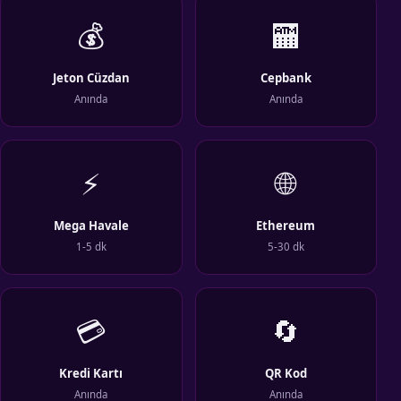
💰
🏧
Jeton Cüzdan
Cepbank
Anında
Anında
⚡
🌐
Mega Havale
Ethereum
1-5 dk
5-30 dk
💳
🔄
Kredi Kartı
QR Kod
Anında
Anında