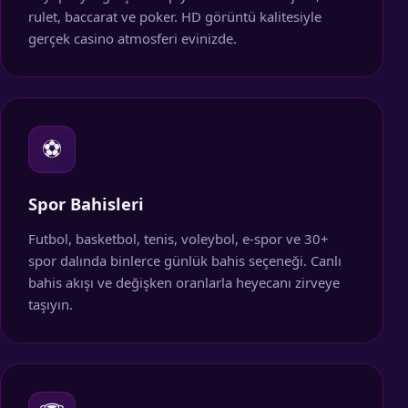
rulet, baccarat ve poker. HD görüntü kalitesiyle
gerçek casino atmosferi evinizde.
⚽
Spor Bahisleri
Futbol, basketbol, tenis, voleybol, e-spor ve 30+
spor dalında binlerce günlük bahis seçeneği. Canlı
bahis akışı ve değişken oranlarla heyecanı zirveye
taşıyın.