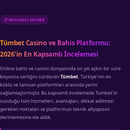
📋 KAPSAMLI REHBER
Tümbet Casino ve Bahis Platformu:
2026'in En Kapsamlı İncelemesi
Online bahis ve casino dünyasında on yılı aşkın bir süre
boyunca varlığını sürdüren
Tümbet
, Türkiye'nin en
köklü ve tanınan platformları arasında yerini
sağlamlaştırmıştır. Bu kapsamlı incelemede Tümbet'in
sunduğu tüm hizmetleri, avantajları, dikkat edilmesi
gereken noktaları ve platformun teknik altyapısını
derinlemesine ele aldık.