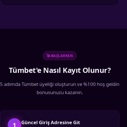
🚀 BAŞLARKEN
Tümbet'e Nasıl Kayıt Olunur?
5 adımda Tümbet üyeliği oluşturun ve %100 hoş geldin
bonusunuzu kazanın.
Güncel Giriş Adresine Git
1