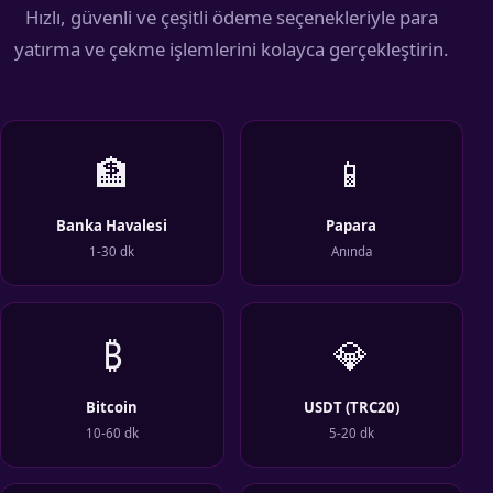
Hızlı, güvenli ve çeşitli ödeme seçenekleriyle para
yatırma ve çekme işlemlerini kolayca gerçekleştirin.
🏦
📱
Banka Havalesi
Papara
1-30 dk
Anında
₿
💎
Bitcoin
USDT (TRC20)
10-60 dk
5-20 dk