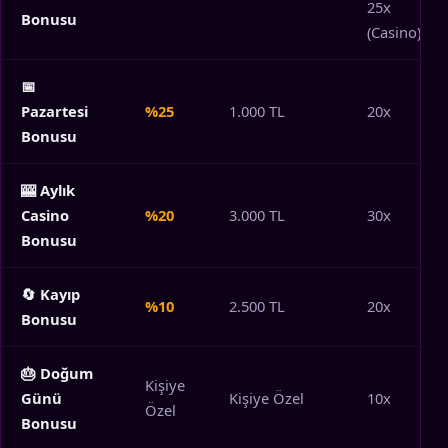
25x
Bonusu
(Casino)
📅
Pazartesi
%25
1.000 TL
20x
Bonusu
🎰 Aylık
Casino
%20
3.000 TL
30x
Bonusu
🔄 Kayıp
%10
2.500 TL
20x
Bonusu
🎂 Doğum
Kişiye
Günü
Kişiye Özel
10x
Özel
Bonusu