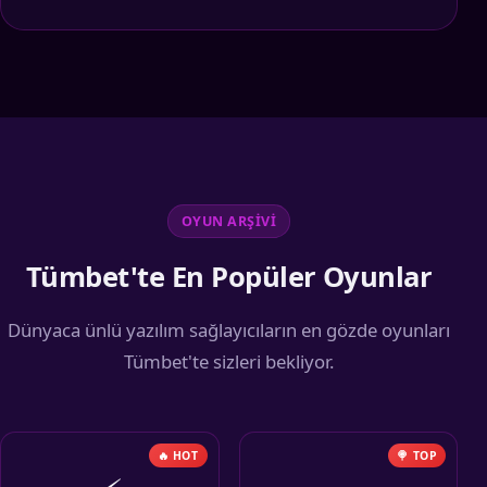
OYUN ARŞIVI
Tümbet'te En Popüler Oyunlar
Dünyaca ünlü yazılım sağlayıcıların en gözde oyunları
Tümbet'te sizleri bekliyor.
🔥 HOT
🍭 TOP