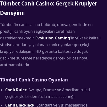
Tümbet Canlı Casino: Gerçek Krupiyer
Deneyimi
Tümbet'in canlı casino bölümü, dünya genelinde en
prestijli canlı oyun sağlayıcıları tarafından
desteklenmektedir.
Evolution Gaming
'in yüksek kaliteli
stüdyolarından yayınlanan canlı oyunlar; gerçekçi
krupiyer etkileşimi, HD görüntü kalitesi ve düşük
gecikme süresiyle neredeyse gerçek bir casinoyu
aratmamaktadır.
Tümbet Canlı Casino Oyunları
Canlı Rulet:
Avrupa, Fransız ve Amerikan ruleti
çeşitleriyle birden fazla masa seçeneği
Canlı Blackjack:
Standart ve VIP masalarında