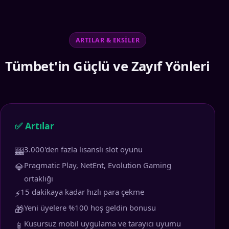
ARTILAR & EKSILER
Tümbet'in Güçlü ve Zayıf Yönleri
✅ Artılar
3.000'den fazla lisanslı slot oyunu
🎰
Pragmatic Play, NetEnt, Evolution Gaming
💎
ortaklığı
15 dakikaya kadar hızlı para çekme
⚡
Yeni üyelere %100 hoş geldin bonusu
🎁
Kusursuz mobil uygulama ve tarayıcı uyumu
📱