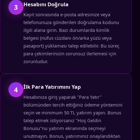
Hesabını Doğrula
3
Kayıt sonrasında e-posta adresinize veya
telefonunuza gönderilen doğrulama kodunu
ilgili alana girin. Bazı durumlarda kimlik
belgesi (nüfus cüzdanı ön/arka yüzü veya
pasaport) yüklaması talep edilebilir. Bu süreç
para çekimlerinizin sorunsuz ilerlemesi için
zorunludur.
İlk Para Yatırımını Yap
4
Hesabınıza giriş yaparak "Para Yatır"
bölümünden tercih ettiğiniz ödeme yöntemini
seçin ve minimum 50 TL yatırım yapın. Bonus
talep etmek istiyorsanız "Hoş Geldin
Bonusu"nu yatırım ekranında seçmeyi
unutmayın. Bonus, yatırımınız onaylandıktan