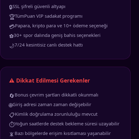
SSL şifreli güvenli altyapı
🔒
TümPuan VIP sadakat programı
🏆
Papara, kripto para ve 10+ ödeme seçeneği
💳
30+ spor dalında geniş bahis seçenekleri
⚽
7/24 kesintisiz canlı destek hattı
🌙
⚠️ Dikkat Edilmesi Gerekenler
Bonus çevrim şartları dikkatli okunmalı
🔄
Giriş adresi zaman zaman değişebilir
🌐
Kimlik doğrulama zorunluluğu mevcut
📋
Yoğun saatlerde destek bekleme süresi uzayabilir
⏱️
Bazı bölgelerde erişim kısıtlaması yaşanabilir
📵