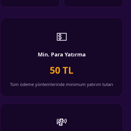
💵
Min. Para Yatırma
50 TL
Tüm ödeme yöntemlerinde minimum yatırım tutarı
💸