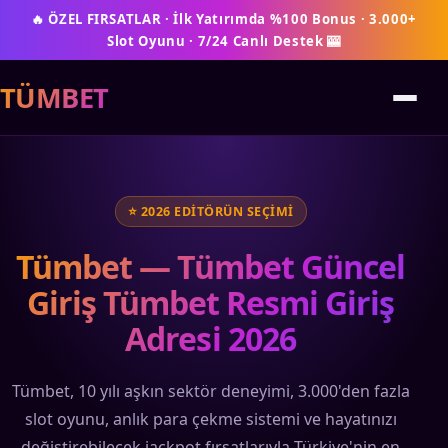
🔥 ÖZEL FIRSATLAR · İlk Yatırımda %100 Bonus · 3.000+
Slot Oyunu · 7/24 Canlı Destek 🎰
TÜMBET
⭐ 2026 EDITÖRÜN SEÇIMI
Tümbet — Tümbet Güncel
Giriş Tümbet Resmi Giriş
Adresi 2026
Tümbet, 10 yılı aşkın sektör deneyimi, 3.000'den fazla
slot oyunu, anlık para çekme sistemi ve hayatınızı
değiştirebilecek jackpot fırsatlarıyla Türkiye'nin en