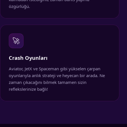
özgürlüğü.
🚀
Crash Oyunları
Aviator, JetX ve Spaceman gibi yükselen çarpan
oyunlarıyla anlık strateji ve heyecan bir arada. Ne
zaman çıkacağını bilmek tamamen sizin
reflekslerinize bağlı!