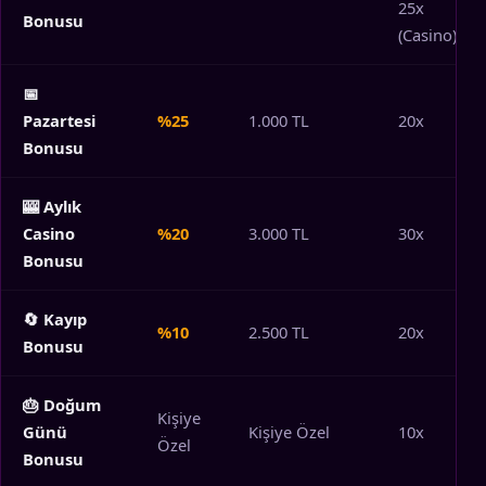
25x
Bonusu
(Casino)
📅
Pazartesi
%25
1.000 TL
20x
Bonusu
🎰 Aylık
Casino
%20
3.000 TL
30x
Bonusu
🔄 Kayıp
%10
2.500 TL
20x
Bonusu
🎂 Doğum
Kişiye
Günü
Kişiye Özel
10x
Özel
Bonusu