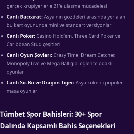
gerçek krupiyerlerle 21'e ulaşma mücadelesi
Canlı Baccarat:
Asya'nın gözdeleri arasında yer alan
bu kart oyununda mini ve standart versiyonlar
Canlı Poker:
Casino Hold'em, Three Card Poker ve
Caribbean Stud çeşitleri
Canlı Oyun Şovları:
Crazy Time, Dream Catcher,
Monopoly Live ve Mega Ball gibi eğlence odaklı
oyunlar
Canlı Sic Bo ve Dragon Tiger:
Asya kökenli popüler
masa oyunları
Tümbet Spor Bahisleri: 30+ Spor
Dalında Kapsamlı Bahis Seçenekleri