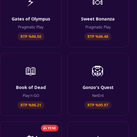
⚡
🍬
Gates of Olympus
Sweet Bonanza
Pragmatic Play
Pragmatic Play
RTP %96.50
RTP %96.48
📖
🦁
Book of Dead
Gonzo's Quest
Play'n GO
NetEnt
RTP %96.21
RTP %95.97
🎣 YENİ