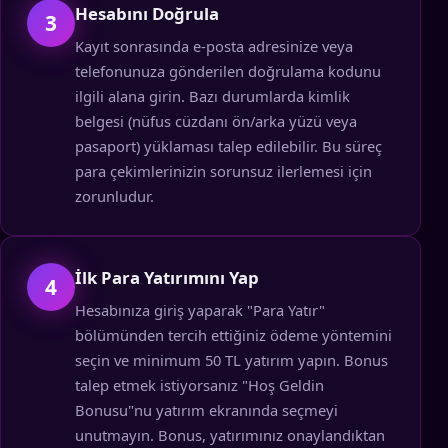
Hesabını Doğrula
3
Kayıt sonrasında e-posta adresinize veya
telefonunuza gönderilen doğrulama kodunu
ilgili alana girin. Bazı durumlarda kimlik
belgesi (nüfus cüzdanı ön/arka yüzü veya
pasaport) yüklaması talep edilebilir. Bu süreç
para çekimlerinizin sorunsuz ilerlemesi için
zorunludur.
İlk Para Yatırımını Yap
4
Hesabınıza giriş yaparak "Para Yatır"
bölümünden tercih ettiğiniz ödeme yöntemini
seçin ve minimum 50 TL yatırım yapın. Bonus
talep etmek istiyorsanız "Hoş Geldin
Bonusu"nu yatırım ekranında seçmeyi
unutmayın. Bonus, yatırımınız onaylandıktan