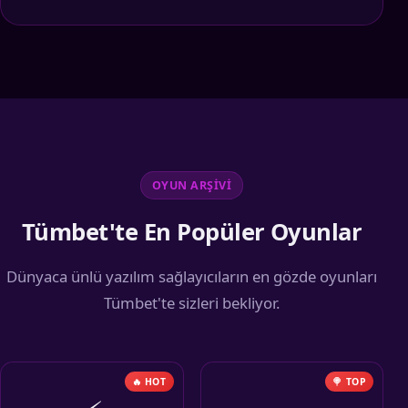
OYUN ARŞIVI
Tümbet'te En Popüler Oyunlar
Dünyaca ünlü yazılım sağlayıcıların en gözde oyunları
Tümbet'te sizleri bekliyor.
🔥 HOT
🍭 TOP