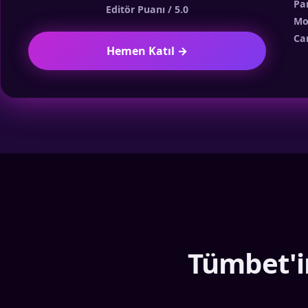
Par
Editör Puanı / 5.0
Mo
Ca
Hemen Katıl →
Tümbet'in