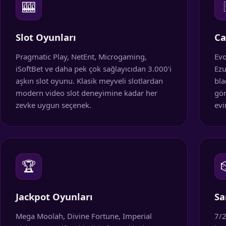
🎰
Slot Oyunları
Ca
Pragmatic Play, NetEnt, Microgaming,
Evo
iSoftBet ve daha pek çok sağlayıcıdan 3.000'i
Ezu
aşkın slot oyunu. Klasik meyveli slotlardan
bla
modern video slot deneyimine kadar her
gör
zevke uygun seçenek.
evi
🏆
Jackpot Oyunları
Sa
Mega Moolah, Divine Fortune, Imperial
7/2