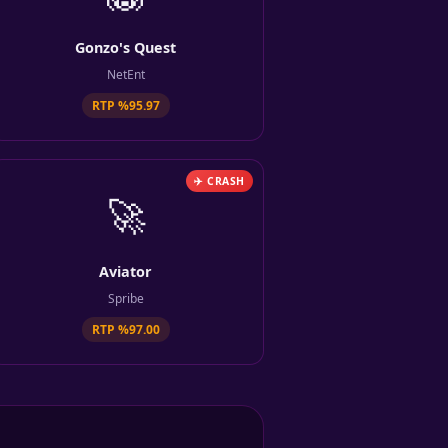
Gonzo's Quest
NetEnt
RTP %95.97
✈️ CRASH
🚀
Aviator
Spribe
RTP %97.00