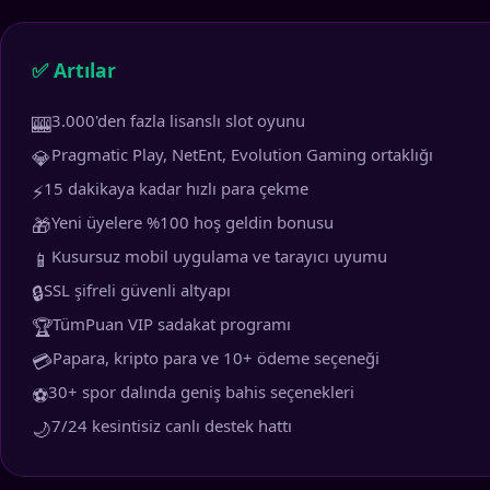
✅ Artılar
3.000'den fazla lisanslı slot oyunu
🎰
Pragmatic Play, NetEnt, Evolution Gaming ortaklığı
💎
15 dakikaya kadar hızlı para çekme
⚡
Yeni üyelere %100 hoş geldin bonusu
🎁
Kusursuz mobil uygulama ve tarayıcı uyumu
📱
SSL şifreli güvenli altyapı
🔒
TümPuan VIP sadakat programı
🏆
Papara, kripto para ve 10+ ödeme seçeneği
💳
30+ spor dalında geniş bahis seçenekleri
⚽
7/24 kesintisiz canlı destek hattı
🌙