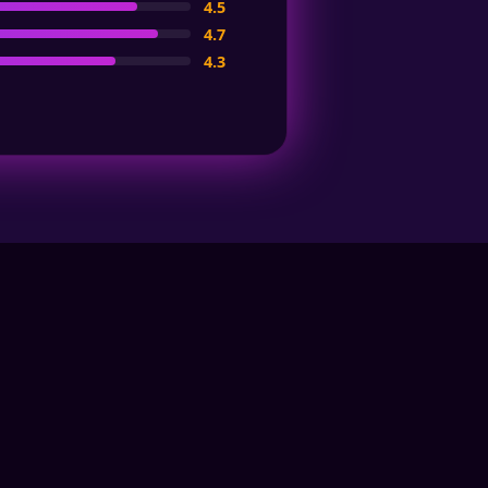
4.5
4.7
4.3