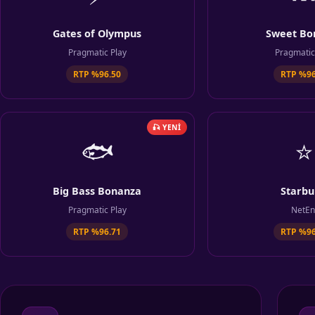
Gates of Olympus
Sweet Bo
Pragmatic Play
Pragmatic
RTP %96.50
RTP %96
🎣 YENİ
🐟
⭐
Big Bass Bonanza
Starbu
Pragmatic Play
NetEn
RTP %96.71
RTP %96